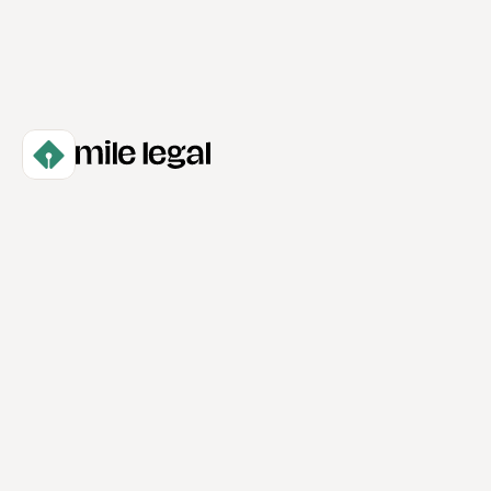
Empieza a Ganar por Caso
Servicios
Contacto
Acerca
Política de Privacidad
Casos
Términos & Condiciones
Blog
+57 320 3541979
contacto@mile.legal
Tv. 19a #98 - 12 Oficina 701, Bogotá, Colombia